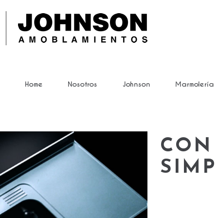
Home
Nosotros
Johnson
Marmolería
CON 
SIMP