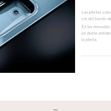
Las piletas col
cm del borde d
En las mesadas 
un doble antide
la pileta.