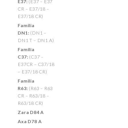
E37:
(E37 – E37
CR – E37/18 –
E37/18 CR)
Familia
DN1:
(DN1 –
DN1 T – DN1 A)
Familia
C37:
(C37 –
E37CR – C37/18
– E37/18 CR)
Familia
R63:
(R63 – R63
CR – R63/18 –
R63/18 CR)
Zara D84 A
Axa D78 A