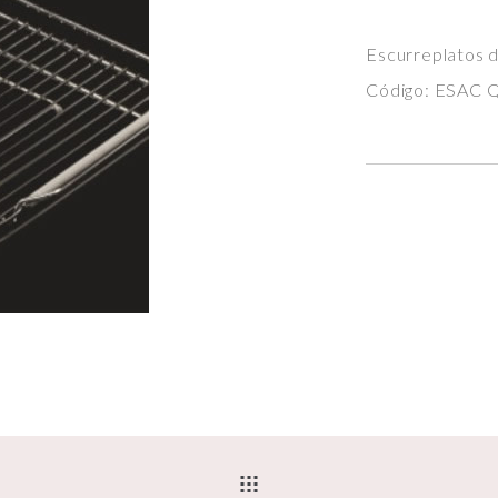
Escurreplatos 
Código: ESAC Q