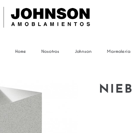
Home
Nosotros
Johnson
Marmolería
NIE