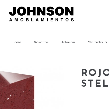
Home
Nosotros
Johnson
Marmolería
ROJ
STE