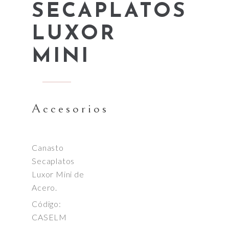
SECAPLATOS
LUXOR
MINI
Accesorios
Canasto
Secaplatos
Luxor Mini de
Acero.
Código:
CASELM