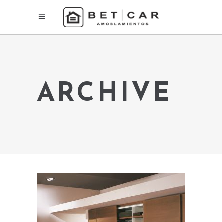
ARCHIVE