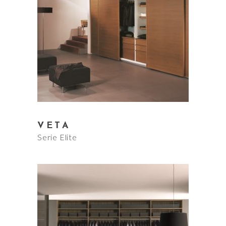
VETA
Serie Elite